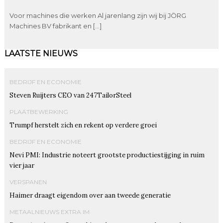
Voor machines die werken Al jarenlang zijn wij bij JÖRG
Machines BV fabrikant en […]
LAATSTE NIEUWS
BEDRIJF EN ECONOMIE
Steven Ruijters CEO van 247TailorSteel
PLAATBEWERKING
Trumpf herstelt zich en rekent op verdere groei
BEDRIJF EN ECONOMIE
Nevi PMI: Industrie noteert grootste productiestijging in ruim
vier jaar
VERSPANEN
Haimer draagt eigendom over aan tweede generatie
METAALNIEUWS EXTRA IM