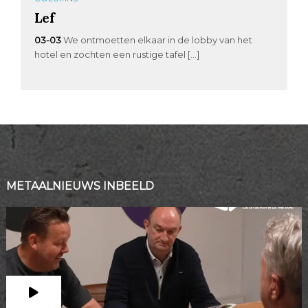
Lef
03-03
We ontmoetten elkaar in de lobby van het
hotel en zochten een rustige tafel […]
METAALNIEUWS INBEELD