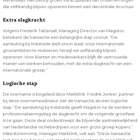
die zelfstandig blijven opereren binnen een decentrale structuur.
Extra slagkracht
Volgens Frederik Tattersall, Managing Director van Magistor,
betekent de transactie een belangrijke stap vooruit: “De
aansluiting bij Indutrade stelt ons in staat onze internationale
groeiambities te realiseren, terwijl we zelfstandig blijven
opereren. Voor klanten en medewerkers blijft de vertrouwde
manier van werken behouden, met de extra slagkracht van een
internationale groep.”
Logische stap
De overname is begeleid door Marktlink. Fredrik Jonker, partner
bij deze overnameadviseur ziet de transactie als een logische
stap: “De aansluiting bij Indutrade geeft Magistor na de eerdere
professionaliseringsslag de slagkracht om de volgende groeifase
in te gaan. Deze deal onderstreept de blijvende aantrekkelijkheid
van Nederlandse nichebedrijven voor een grote groep kopers.”
Mike Korenromp, Manager Marktlink, vult aan: “Deze transactie
laat zien hoe het pre-exit-model ondernemers de mogelijkheid