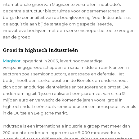
internationale groei van Magistor te versnellen. Indutrade’s
decentrale structuur biedt ruimte voor ondernemerschap en
borgt de continuïteit van de bedrijfsvoering. Voor Indutrade sluit
de acquisitie aan bij de strategie om gespecialiseerde,
innovatieve bedrijven met een sterke nichepositie toe te voegen
aan de groep.
Groei in hightech industrieën
Magistor
, opgericht in 2003, levert hoogwaardige
verspaningsgereedschappen en straalmiddelen aan klanten in
sectoren zoals semiconductors, aerospace en defensie. Het
bedrijf heeft een sterke positie in de Benelux en onderscheidt
zich door langdurige klantrelaties en terugkerende omzet. De
onderneming uit Rijssen realiseert een jaaromzet van circa 15
miljoen euro en verwacht de komende jaren vooral groei in
hightech industrieën zoals semiconductors en aerospace, evenals
in de Duitse en Belgische markt.
Indutrade is een internationale industriële groep met meer dan
200 dochterondernemingen en ruim 9.000 medewerkers
wereldwijd. Het bedrijf groeit via acquisities van ondernemingen