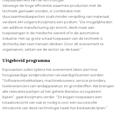
toepasbaarheid van de technologie.
Vanwege de hoge efficiëntie waarmee producten met de
techniek gemaakt worden, in combinatie met
duurzaamheidsaspecten zoals minder verspilling van materiaal,
verdient AM volgens Kooijmans een podium. “De mogelijkheden
van additive manufacturing zijn enorm, denk maar aan
toepassingen in de medische wereld of in de automotive
industrie. Het op grote schaal toepassen van de techniek is
dichterbij dan veel mensen denken. Door dit evenement te
organiseren, zetten we de sector op de kaart.”
Uitgebreid programma
Exposanten zullen tijdens het evenement laten zien hoe
hoogwaardige eindproducten vervaardigd kunnen worden.
“Softwareontwikkelaars, machinebouwers, service providers,
toeleveranciers van randapparatuur en grondstoffen: We brengen
alle relevante partijen uit het gehele Benelux-ecosysteem
bijeen”, gaat Kooijmans verder. “Zo krijgen toepassers een
totaaloverzicht van wat er nodig is voor een succesvolle
introductie van deze technologie naast hun bestaande lijnen.”