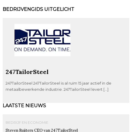
BEDRIJVENGIDS UITGELICHT
247TailorSteel
247TailorSteel 247TailorSteel is al ruim 15 jaar actief in de
metaalbewerkende industrie. 247TailorSteel levert […]
LAATSTE NIEUWS
BEDRIJF EN ECONOMIE
Steven Ruijters CEO van 247TailorSteel