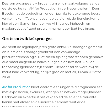
Daarom organiseert Mikrocentrum eind maart volgend jaar de
eerste editie van AM for Production in de Brabanthallen in Den
Bosch, met de bedoeling hier een jaarlijks terugkerende beurs
van te maken. “Toonaangevende partijen uit de Benelux komen
hier bijeen. Samen brengen we AM naar de hightech- en
maakproductie”, zegt programmamanager Bart Kooijmans.
Grote ontwikkelsprongen
AM heeft de afgelopen jaren grote ontwikkelsprongen gemaakt
en is inmiddels doorgegroeid tot een volwaardige
productietechnologie. Niet alleen zijn er grote stappen gemaakt
qua materiaalgebruik, nauwkeurigheid en kwaliteit. Ook de
toepassingsgebieden zijn enorm. Hierdoor zal de wereldwijde
markt naar verwachting jaarlijks groeien met 20,8% van 2022 tot
2030.
AM for Production
biedt daarom een uitgebreid programma aan
met exposanten, excursies, lezingen en netwerkmogelijkheden.
Bedrijven en experts uit het vakgebied delen er de nieuwste
kennis met elkaar en de industrie demonstreert er de