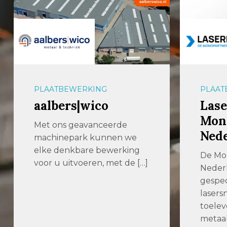
PLAATBEWERKING
PLAAT
aalbers|wico
Lase
Mon
Met ons geavanceerde
Ned
machinepark kunnen we
elke denkbare bewerking
De Mo
voor u uitvoeren, met de […]
Nederl
gespec
lasersn
toelev
metaa