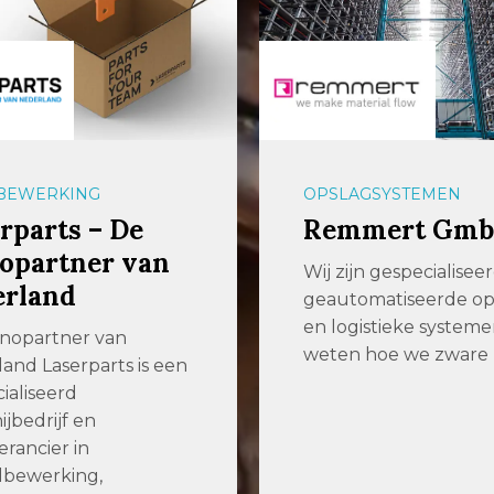
BEWERKING
OPSLAGSYSTEMEN
rparts – De
Remmert Gm
opartner van
Wij zijn gespecialiseer
erland
geautomatiseerde op
en logistieke systeme
nopartner van
weten hoe we zware 
and Laserparts is een
ialiseerd
ijbedrijf en
erancier in
lbewerking,