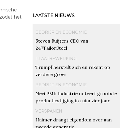
chnische
LAATSTE NIEUWS
zodat het
BEDRIJF EN ECONOMIE
Steven Ruijters CEO van
247TailorSteel
PLAATBEWERKING
Trumpf herstelt zich en rekent op
verdere groei
BEDRIJF EN ECONOMIE
Nevi PMI: Industrie noteert grootste
productiestijging in ruim vier jaar
VERSPANEN
Haimer draagt eigendom over aan
tweede generatie