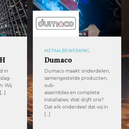
METAALBEWERKING
bH
Dumaco
d in
Dumaco maakt onderdelen,
slag-
samengestelde producten,
n. Wij
sub-
[…]
assemblies en complete
installaties. Wat drijft ons?
Dat elk onderdeel dat wij in
[…]