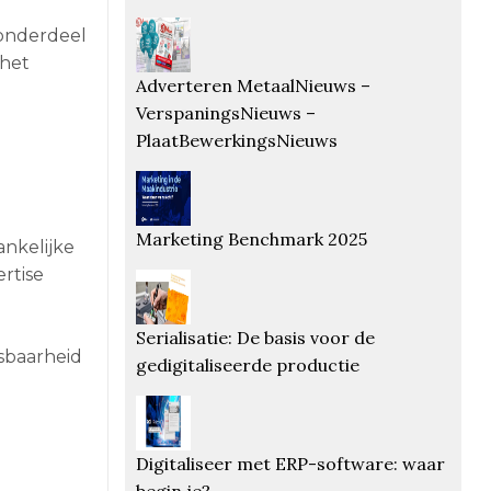
 onderdeel
 het
Adverteren MetaalNieuws –
VerspaningsNieuws –
PlaatBewerkingsNieuws
Marketing Benchmark 2025
ankelijke
rtise
Serialisatie: De basis voor de
sbaarheid
gedigitaliseerde productie
Digitaliseer met ERP-software: waar
begin je?