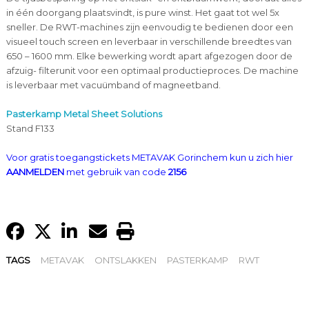
in één doorgang plaatsvindt, is pure winst. Het gaat tot wel 5x
sneller. De RWT-machines zijn eenvoudig te bedienen door een
visueel touch screen en leverbaar in verschillende breedtes van
650 – 1600 mm. Elke bewerking wordt apart afgezogen door de
afzuig- filterunit voor een optimaal productieproces. De machine
is leverbaar met vacuümband of magneetband.
Pasterkamp Metal Sheet Solutions
Stand F133
Voor gratis toegangstickets METAVAK Gorinchem kun u zich hier
AANMELDEN
met gebruik van code
2156
TAGS
METAVAK
ONTSLAKKEN
PASTERKAMP
RWT