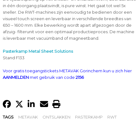
in één doorgang plaatsvindt, is pure winst. Het gaat tot wel 5x
sneller. De RWT-machines zijn eenvoudig te bedienen door een
visueel touch screen en leverbaar in verschillende breedtes van
650 – 1600 mm. Elke bewerking wordt apart afgezogen door de
afzuig- filterunit voor een optimaal productieproces. De machine
is leverbaar met vacuümband of magneetband.
Pasterkamp Metal Sheet Solutions
Stand F133
Voor gratis toegangstickets METAVAK Gorinchem kun u zich hier
AANMELDEN
met gebruik van code
2156
TAGS
METAVAK
ONTSLAKKEN
PASTERKAMP
RWT