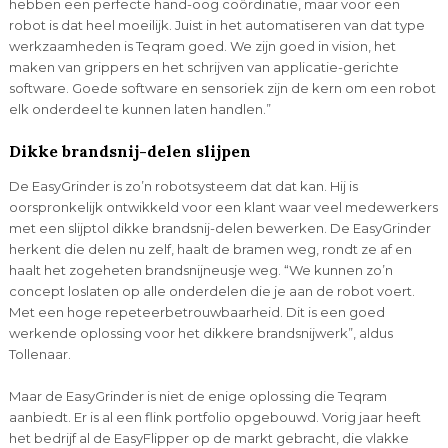
hebben een perfecte hand-oog coördinatie, maar voor een
robot is dat heel moeilijk. Juist in het automatiseren van dat type
werkzaamheden is Teqram goed. We zijn goed in vision, het
maken van grippers en het schrijven van applicatie-gerichte
software. Goede software en sensoriek zijn de kern om een robot
elk onderdeel te kunnen laten handlen.”
Dikke brandsnij-delen slijpen
De EasyGrinder is zo’n robotsysteem dat dat kan. Hij is
oorspronkelijk ontwikkeld voor een klant waar veel medewerkers
met een slijptol dikke brandsnij-delen bewerken. De EasyGrinder
herkent die delen nu zelf, haalt de bramen weg, rondt ze af en
haalt het zogeheten brandsnijneusje weg. “We kunnen zo’n
concept loslaten op alle onderdelen die je aan de robot voert.
Met een hoge repeteerbetrouwbaarheid. Dit is een goed
werkende oplossing voor het dikkere brandsnijwerk”, aldus
Tollenaar.
Maar de EasyGrinder is niet de enige oplossing die Teqram
aanbiedt. Er is al een flink portfolio opgebouwd. Vorig jaar heeft
het bedrijf al de EasyFlipper op de markt gebracht, die vlakke