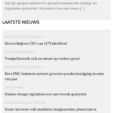
Wij zijn gespecialiseerd in geautomatiseerde opslag- en
logistieke systemen. Wij weten hoe we zware […]
LAATSTE NIEUWS
BEDRIJF EN ECONOMIE
Steven Ruijters CEO van 247TailorSteel
PLAATBEWERKING
Trumpf herstelt zich en rekent op verdere groei
BEDRIJF EN ECONOMIE
Nevi PMI: Industrie noteert grootste productiestijging in ruim
vier jaar
VERSPANEN
Haimer draagt eigendom over aan tweede generatie
METAALNIEUWS EXTRA IM
Dome Auctions veilt machines, lasapparatuur, plaatstaal en