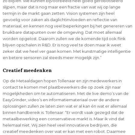
zo blijven. We kunnen bijvoorbeeld heel goed gerobotiseerd
slijpen, maar dat is nog maar een fractie van wat wij op lange
termijn in de markt gaan zetten. Vision systemen zijn heel
gevoelig voor zaken als daglichtinvloeden en reflectie van
materiaal, en kennen nog veel beperkingen bij het genereren van
bruikbare datapunten over de omgeving. Dat moet allemaal
worden opgelost. Daarom zullen we de komende tijd ook flink
blijven opschalen in R&D. Er is nog veel te doen maar ik weet
zeker dat we heel ver gaan komen. Met kunstmatige intelligentie
en betere sensoren zal steeds meer mogelijk zijn.”
Creatief meedenken
Op de Metaaldagen hopen Tollenaar en zijn medewerkers in
contact te komen met plaatbewerkers die op zoek zijn naar
mogelijkheden om te automatiseren. Met de live demo’s van de
EasyGrinder, video’s en informatiemateriaal over de andere
oplossingen zullen ze laten zien wat er al kan én wat er allemaal
binnen handbereik is. Tollenaar: “Er wordt vaak gezegd dat de
metaalbewerking een conservatieve markt is. Maar ik vind dat
helemaal niet. Wij zien heel veel innovatieve bedrijven, die
creatief meedenken over wat er kan met een robot. Daarmee