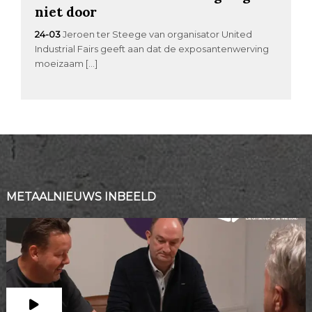
niet door
24-03
Jeroen ter Steege van organisator United
Industrial Fairs geeft aan dat de exposantenwerving
moeizaam […]
METAALNIEUWS INBEELD