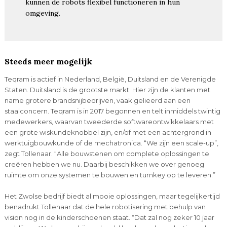
kunnen de robots flexibel functioneren in hun
omgeving.
Steeds meer mogelijk
Teqram is actief in Nederland, België, Duitsland en de Verenigde
Staten. Duitsland is de grootste markt. Hier zijn de klanten met
name grotere brandsnijbedrijven, vaak gelieerd aan een
staalconcern. Teqram is in 2017 begonnen en telt inmiddels twintig
medewerkers, waarvan tweederde softwareontwikkelaars met
een grote wiskundeknobbel zijn, en/of met een achtergrond in
werktuigbouwkunde of de mechatronica. “We zijn een scale-up”,
zegt Tollenaar. “Alle bouwstenen om complete oplossingen te
creëren hebben we nu. Daarbij beschikken we over genoeg
ruimte om onze systemen te bouwen en turnkey op te leveren.”
Het Zwolse bedrijf biedt al mooie oplossingen, maar tegelijkertijd
benadrukt Tollenaar dat de hele robotisering met behulp van
vision nog in de kinderschoenen staat. “Dat zal nog zeker 10 jaar