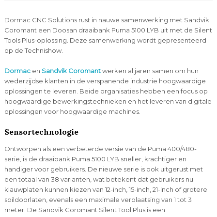
Dormac CNC Solutions rust in nauwe samenwerking met Sandvik
Coromant een Doosan draaibank Puma 5100 LYB uit met de Silent
Tools Plus-oplossing. Deze samenwerking wordt gepresenteerd
op de Technishow.
Dormac
en
Sandvik Coromant
werken al jaren samen om hun
wederzijdse klanten in de verspanende industrie hoogwaardige
oplossingen te leveren. Beide organisaties hebben een focus op
hoogwaardige bewerkingstechnieken en het leveren van digitale
oplossingen voor hoogwaardige machines.
Sensortechnologie
Ontworpen als een verbeterde versie van de Puma 400/480-
serie, is de draaibank Puma 5100 LYB sneller, krachtiger en
handiger voor gebruikers. De nieuwe serie is ook uitgerust met
een totaal van 38 varianten, wat betekent dat gebruikers nu
klauwplaten kunnen kiezen van 12-inch, 15-inch, 21-inch of grotere
spildoorlaten, evenals een maximale verplaatsing van 1 tot 3
meter. De Sandvik Coromant Silent Tool Plus is een