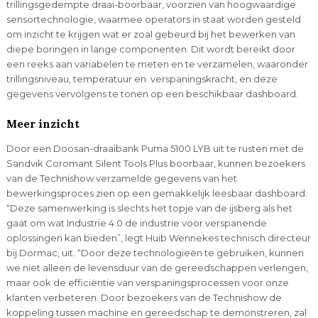
trillingsgedempte draai-boorbaar, voorzien van hoogwaardige
sensortechnologie, waarmee operators in staat worden gesteld
om inzicht te krijgen wat er zoal gebeurd bij het bewerken van
diepe boringen in lange componenten. Dit wordt bereikt door
een reeks aan variabelen te meten en te verzamelen, waaronder
trillingsniveau, temperatuur en verspaningskracht, en deze
gegevens vervolgens te tonen op een beschikbaar dashboard.
Meer inzicht
Door een Doosan-draaibank Puma 5100 LYB uit te rusten met de
Sandvik Coromant Silent Tools Plus boorbaar, kunnen bezoekers
van de Technishow verzamelde gegevens van het
bewerkingsproces zien op een gemakkelijk leesbaar dashboard.
“Deze samenwerking is slechts het topje van de ijsberg als het
gaat om wat Industrie 4.0 de industrie voor verspanende
oplossingen kan bieden”, legt Huib Wennekes technisch directeur
bij Dormac, uit. “Door deze technologieën te gebruiken, kunnen
we niet alleen de levensduur van de gereedschappen verlengen,
maar ook de efficiëntie van verspaningsprocessen voor onze
klanten verbeteren. Door bezoekers van de Technishow de
koppeling tussen machine en gereedschap te demonstreren, zal