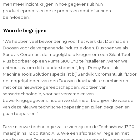
men meer inzicht krijgen in hoe gegevens uit hun
productieprocessen deze processen positief kunnen
beïnvloeden.”
Waarde begrijpen
“We hebben veel bewondering voor het werk dat Dormac en
Doosan voor de verspanende industrie doen. Dus toen we als
Sandvik Coromant de mogelijkheid kregen om een Silent Tool
Plus boorbaar op een Puma 5100 LYB te installeren, waren we
enthousiast om dit te ondersteunen”, legt Ronny Booijink,
Machine Tools Solutions specialist bij Sandvik Coromant, uit. “Door
de mogelijkheden van een Doosan-draaibank te combineren
met onze nieuwste gereedschappen, voorzien van
sensortechnologie, voor het verzamelen van
bewerkingsgegevens, hopen we dat meer bedrijven de waarde
van deze nieuwe technische toepassingen zullen begrijpen en
gaan toepassen.”
Deze nieuwe technologie zal te zien zijn op de Technishow (17-20
maart) in hal 12 op stand A113. Wie een afspraak wil regelen met
een lid van het Dormac-team om meer te weten te komen over