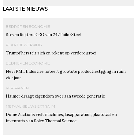
LAATSTE NIEUWS
BEDRIJF EN ECONOMIE
Steven Ruijters CEO van 247TailorSteel
PLAATBEWERKING
Trumpf herstelt zich en rekent op verdere groei
BEDRIJF EN ECONOMIE
Nevi PMI: Industrie noteert grootste productiestijging in ruim
vier jaar
VERSPANEN
Haimer draagt eigendom over aan tweede generatie
METAALNIEUWS EXTRA IM
Dome Auctions veilt machines, lasapparatuur, plaatstaal en
inventaris van Solex Thermal Science