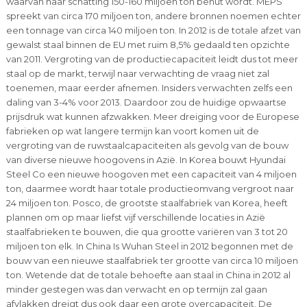
waarvan naar schatting 150-160 miljoen ton benut wordt. MEPS
spreekt van circa 170 miljoen ton, andere bronnen noemen echter
een tonnage van circa 140 miljoen ton. In 2012 is de totale afzet van
gewalst staal binnen de EU met ruim 8,5% gedaald ten opzichte
van 2011. Vergroting van de productiecapaciteit leidt dus tot meer
staal op de markt, terwijl naar verwachting de vraag niet zal
toenemen, maar eerder afnemen. Insiders verwachten zelfs een
daling van 3-4% voor 2013. Daardoor zou de huidige opwaartse
prijsdruk wat kunnen afzwakken. Meer dreiging voor de Europese
fabrieken op wat langere termijn kan voort komen uit de
vergroting van de ruwstaalcapaciteiten als gevolg van de bouw
van diverse nieuwe hoogovens in Azië. In Korea bouwt Hyundai
Steel Co een nieuwe hoogoven met een capaciteit van 4 miljoen
ton, daarmee wordt haar totale productieomvang vergroot naar
24 miljoen ton. Posco, de grootste staalfabriek van Korea, heeft
plannen om op maar liefst vijf verschillende locaties in Azië
staalfabrieken te bouwen, die qua grootte variëren van 3 tot 20
miljoen ton elk. In China Is Wuhan Steel in 2012 begonnen met de
bouw van een nieuwe staalfabriek ter grootte van circa 10 miljoen
ton. Wetende dat de totale behoefte aan staal in China in 2012 al
minder gestegen was dan verwacht en op termijn zal gaan
afvlakken dreigt dus ook daar een grote overcapaciteit. De