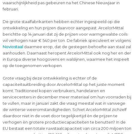
waarschijnlijkheid pas gebeuren na het Chinese Nieuwjaar in
februari.
De grote staalfabrikanten hebben echter ingespeeld op die
ontwikkeling en hun prijzen daarvoor aangepast. ArcelorMittal
berichtte op 14 januari dat zij de prijzen voor warmgewalste coils
wil verhogen naar € 540 per ton. De fabriek speculeert er volgens
Noviostaal
daarmee erop, dat de gestegen behoefte aan staal zal
aanhouden. Daarnaast heropent ArcelorMittal ook nog her en der
in Europa diverse hoogovens en walslijnen, waarmee het inspeelt
op de toegenomen verkopen.
Grote vraag bij deze ontwikkeling is echter of de
capaciteitsuitbreiding door ArcelorMittal op het juiste moment
komt. Traditioneel kopen verbruikers, handelaren en
servicecenters in december meer materiaal om hun voorraden bij
te vullen, maar in januari zakt die vraag meestal wat in vanwege
de winterse weeromstandigheden. Schiet ArcelorMittal zichzelf
daardoor niet in de voet door tegelijkertijd èn de prijzen te
verhogen èn grotere productiecapaciteiten te benutten? In de
EU bestaat een totale ruwstaalcapaciteit van circa 200 miljoen ton