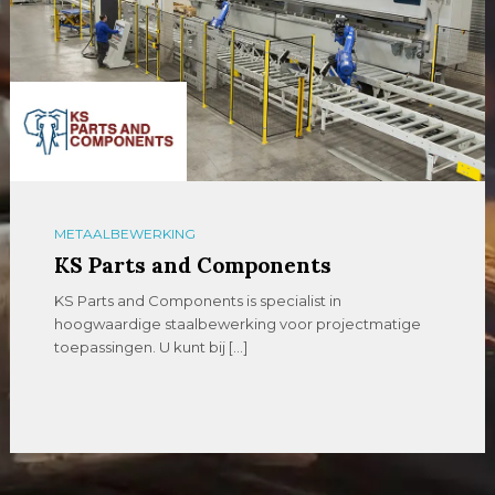
OPLAGE
54U Media
De uitgever met het hoogste bereik in de metaal
met de titels MetaalNieuws, VerspaningsNieuws […]