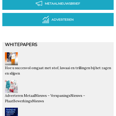
METAALNIEUWSBRIEF
ADVERTEREN
WHITEPAPERS
Hoe u succesvol omgaat met stof, lawaai en trillingen bij het zagen
en slijpen
Adverteren MetaalNieuws – VerspaningsNieuws –
PlaatBewerkingsNieuws