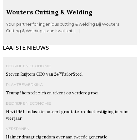
Wouters Cutting & Welding
Your partner for ingenious cutting & welding Bij Wouters
Cutting & Welding staan kwaliteit, […]
LAATSTE NIEUWS
BEDRIJF EN ECONOMIE
Steven Ruijters CEO van 247TailorSteel
PLAATBEWERKING
Trumpf herstelt zich en rekent op verdere groei
BEDRIJF EN ECONOMIE
Nevi PMI: Industrie noteert grootste productiestijging in ruim
vier jaar
VERSPANEN
Haimer draagt eigendom over aan tweede generatie