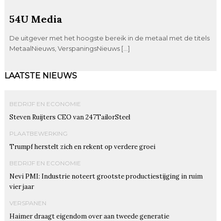
54U Media
De uitgever met het hoogste bereik in de metaal met de titels
MetaalNieuws, VerspaningsNieuws […]
LAATSTE NIEUWS
BEDRIJF EN ECONOMIE
Steven Ruijters CEO van 247TailorSteel
PLAATBEWERKING
Trumpf herstelt zich en rekent op verdere groei
BEDRIJF EN ECONOMIE
Nevi PMI: Industrie noteert grootste productiestijging in ruim
vier jaar
VERSPANEN
Haimer draagt eigendom over aan tweede generatie