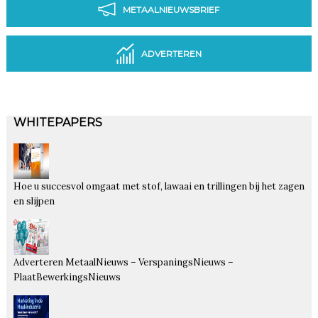
METAALNIEUWSBRIEF
ADVERTEREN
WHITEPAPERS
Hoe u succesvol omgaat met stof, lawaai en trillingen bij het zagen
en slijpen
Adverteren MetaalNieuws – VerspaningsNieuws –
PlaatBewerkingsNieuws