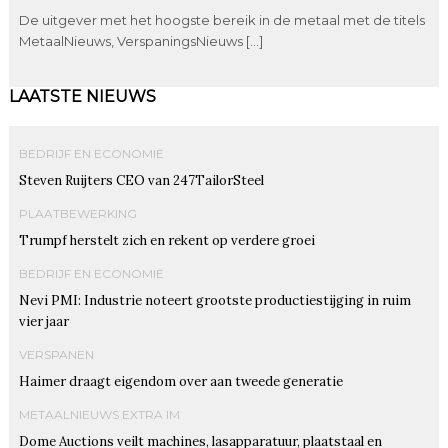
De uitgever met het hoogste bereik in de metaal met de titels
MetaalNieuws, VerspaningsNieuws […]
LAATSTE NIEUWS
BEDRIJF EN ECONOMIE
Steven Ruijters CEO van 247TailorSteel
PLAATBEWERKING
Trumpf herstelt zich en rekent op verdere groei
BEDRIJF EN ECONOMIE
Nevi PMI: Industrie noteert grootste productiestijging in ruim
vier jaar
VERSPANEN
Haimer draagt eigendom over aan tweede generatie
METAALNIEUWS EXTRA IM
Dome Auctions veilt machines, lasapparatuur, plaatstaal en