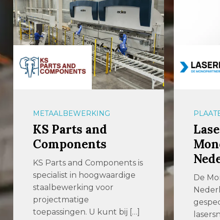
PLAATBEWERKING
PLAAT
Laserparts – De
Plaa
Monopartner van
Wij zi
Nederland
partne
Order
De Monopartner van
door M
Nederland Laserparts is een
[…]
gespecialiseerd
lasersnijbedrijf en