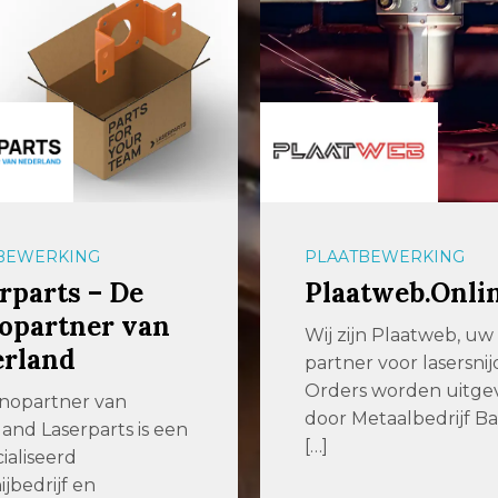
BEWERKING
PLAATBEWERKING
tweb.Online
GICOM
Metaalbewerk
jn Plaatweb, uw
r voor lasersnijden
IJzersterk vakmansc
s worden uitgevoerd
maat. GICOM is een
etaalbedrijf Baas. Wij
veelzijdig
metaalbewerkingsbed
met een uitgebreid