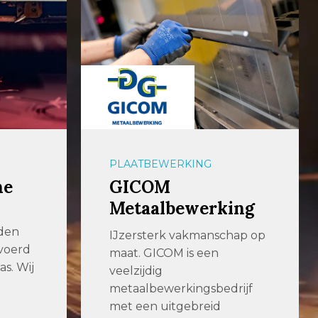
OPSLAGSYSTEMEN
Remmert GmbH
ing
Wij zijn gespecialiseerd in
geautomatiseerde opslag-
hap op
en logistieke systemen. Wij
weten hoe we zware […]
rijf