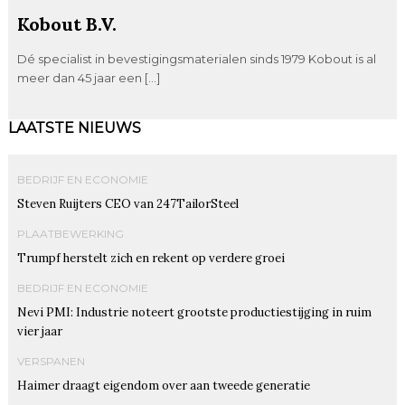
Kobout B.V.
Dé specialist in bevestigingsmaterialen sinds 1979 Kobout is al
meer dan 45 jaar een […]
LAATSTE NIEUWS
BEDRIJF EN ECONOMIE
Steven Ruijters CEO van 247TailorSteel
PLAATBEWERKING
Trumpf herstelt zich en rekent op verdere groei
BEDRIJF EN ECONOMIE
Nevi PMI: Industrie noteert grootste productiestijging in ruim
vier jaar
VERSPANEN
Haimer draagt eigendom over aan tweede generatie