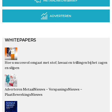
METAALNIEUWSBRIEF
ADVERTEREN
WHITEPAPERS
Hoe u succesvol omgaat met stof, lawaai en trillingen bij het zagen
en slijpen
Adverteren MetaalNieuws – VerspaningsNieuws –
PlaatBewerkingsNieuws