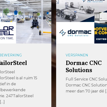
BEWERKING
VERSPANEN
ailorSteel
Dormac CNC
Solutions
lorSteel
orSteel is al ruim 15
Full Service CNC Solu
tief in de
Dormac CNC Solutions 
lbewerkende
meer dan 70 jaar dé [
rie. 247TailorSteel
[…]