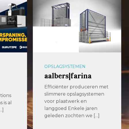
OPSLAGSYSTEMEN
aalbers|farina
Efficiënter produceren met
slimmere opslagsystemen
tions
voor plaatwerk en
is al
langgoed Enkele jaren
…]
geleden zochten we […]