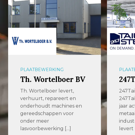
PLAATBEWERKING
PLAAT
Th. Wortelboer BV
247T
Th. Wortelboer levert,
247Tai
verhuurt, repareert en
247Tail
onderhoudt machines en
jaar ac
gereedschappen voor
metaa
onder meer
indust
lasvoorbewerking […]
levert 