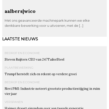
aalbers|wico
Met ons geavanceerde machinepark kunnen we elke
denkbare bewerking voor u uitvoeren, met de […]
LAATSTE NIEUWS
BEDRIJF EN ECONOMIE
Steven Ruijters CEO van 247TailorSteel
PLAATBEWERKING
Trumpf herstelt zich en rekent op verdere groei
BEDRIJF EN ECONOMIE
Nevi PMI: Industrie noteert grootste productiestijging in ruim
vier jaar
VERSPANEN
Haimer draagt eigendom over aan tweede generatie