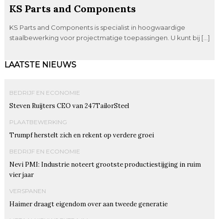
KS Parts and Components
KS Parts and Components is specialist in hoogwaardige
staalbewerking voor projectmatige toepassingen. U kunt bij […]
LAATSTE NIEUWS
BEDRIJF EN ECONOMIE
Steven Ruijters CEO van 247TailorSteel
PLAATBEWERKING
Trumpf herstelt zich en rekent op verdere groei
BEDRIJF EN ECONOMIE
Nevi PMI: Industrie noteert grootste productiestijging in ruim
vier jaar
VERSPANEN
Haimer draagt eigendom over aan tweede generatie