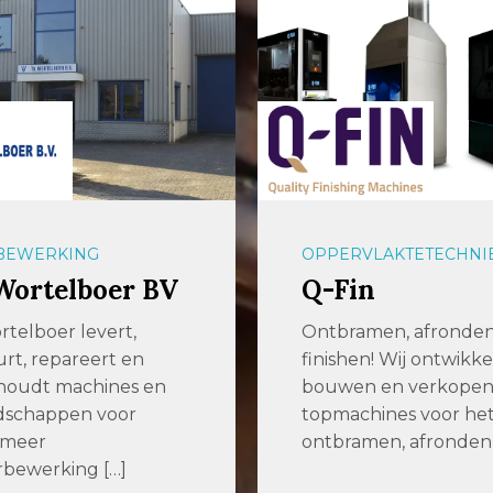
VLAKTETECHNIEK
PLAATBEWERKING
in
Baas Metaal
amen, afronden en
Metaalbedrijf Baas in
en! Wij ontwikkelen,
is al meer dan 25 jaar
n en verkopen
betrouwbare en
hines voor het
klantgericht […]
men, afronden […]