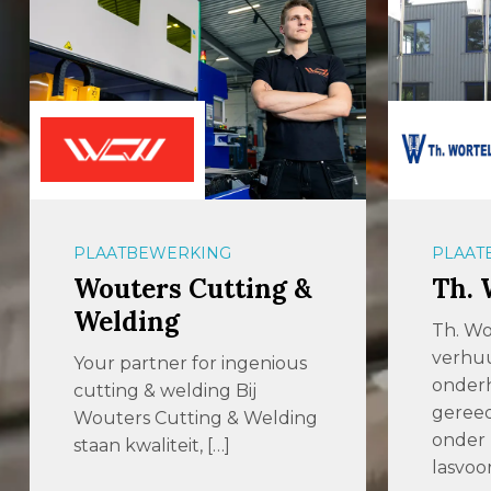
PLAATBEWERKING
OPPER
Th. Wortelboer BV
Q-F
Th. Wortelboer levert,
Ontbr
verhuurt, repareert en
finish
onderhoudt machines en
bouwe
gereedschappen voor
topmac
onder meer
ontbra
lasvoorbewerking […]