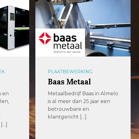
OPSLAGSYSTEMEN
aalbers|farina
 Almelo
Efficiënter produceren met
 een
slimmere opslagsystemen
voor plaatwerk en
langgoed Enkele jaren
geleden zochten we […]