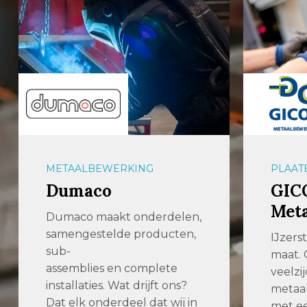
METAALBEWERKING
PLAAT
Dumaco
GIC
Met
Dumaco maakt onderdelen,
samengestelde producten,
IJzers
sub-
maat. 
assemblies en complete
veelzij
installaties. Wat drijft ons?
metaal
Dat elk onderdeel dat wij in
met ee