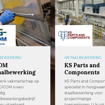
BEWERKING
METAALBEWERKING
OM
KS Parts and
aalbewerking
Components
terk vakmanschap op
KS Parts and Compone
GICOM is een
specialist in hoogwaa
dig
staalbewerking voor
bewerkingsbedrijf
projectmatige
n uitgebreid
toepassingen. U kunt b