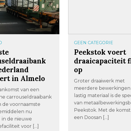
D
GEEN CATEGORIE
ste
Peekstok voert
useldraaibank
draaicapaciteit f
ederland
op
ert in Almelo
Groter draaiwerk met
meerdere bewerkingen 
ankomst van een
lastig materiaal is de spec
che carrouseldraaibank
van metaalbewerkingsbe
an de voornaamste
Peekstok. Met de komst
emiddelen nu
een Doosan […]
 in de nieuwe
faciliteit voor […]