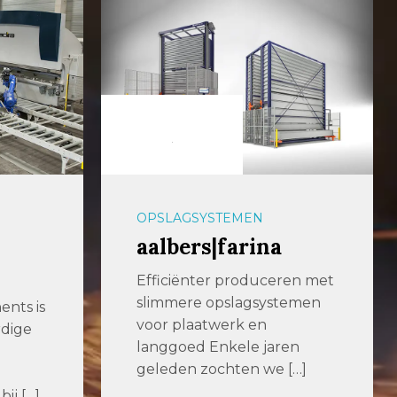
OPSLAGSYSTEMEN
aalbers|farina
Efficiënter produceren met
slimmere opslagsystemen
nts is
voor plaatwerk en
rdige
langgoed Enkele jaren
geleden zochten we […]
ij […]