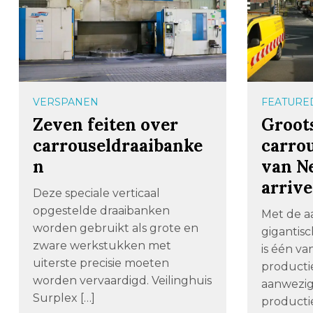
VERSPANEN
FEATURE
Zeven feiten over
Groot
carrouseldraaibanke
carro
n
van N
arrive
Deze speciale verticaal
opgestelde draaibanken
Met de a
worden gebruikt als grote en
gigantis
zware werkstukken met
is één v
uiterste precisie moeten
producti
worden vervaardigd. Veilinghuis
aanwezig
Surplex […]
productie