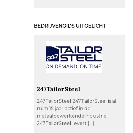
BEDRIJVENGIDS UITGELICHT
247TailorSteel
247TailorSteel 247TailorSteel is al
ruim 15 jaar actief in de
metaalbewerkende industrie.
247TailorSteel levert […]