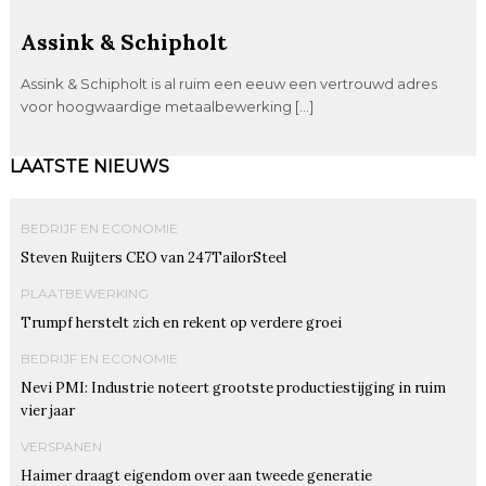
Assink & Schipholt
Assink & Schipholt is al ruim een eeuw een vertrouwd adres
voor hoogwaardige metaalbewerking […]
LAATSTE NIEUWS
BEDRIJF EN ECONOMIE
Steven Ruijters CEO van 247TailorSteel
PLAATBEWERKING
Trumpf herstelt zich en rekent op verdere groei
BEDRIJF EN ECONOMIE
Nevi PMI: Industrie noteert grootste productiestijging in ruim
vier jaar
VERSPANEN
Haimer draagt eigendom over aan tweede generatie