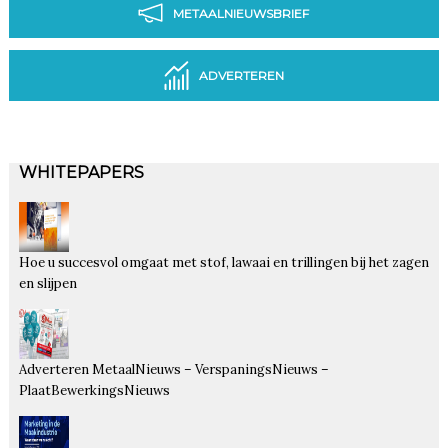
METAALNIEUWSBRIEF
ADVERTEREN
WHITEPAPERS
Hoe u succesvol omgaat met stof, lawaai en trillingen bij het zagen
en slijpen
Adverteren MetaalNieuws – VerspaningsNieuws –
PlaatBewerkingsNieuws