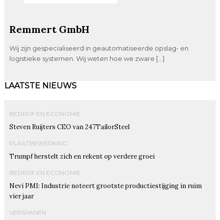
Remmert GmbH
Wij zijn gespecialiseerd in geautomatiseerde opslag- en
logistieke systemen. Wij weten hoe we zware […]
LAATSTE NIEUWS
BEDRIJF EN ECONOMIE
Steven Ruijters CEO van 247TailorSteel
PLAATBEWERKING
Trumpf herstelt zich en rekent op verdere groei
BEDRIJF EN ECONOMIE
Nevi PMI: Industrie noteert grootste productiestijging in ruim
vier jaar
VERSPANEN