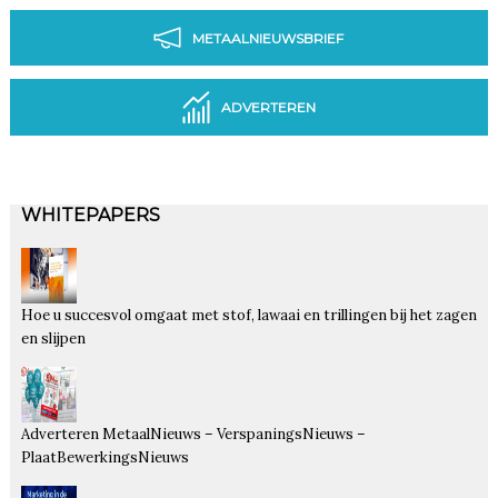
METAALNIEUWSBRIEF
ADVERTEREN
WHITEPAPERS
Hoe u succesvol omgaat met stof, lawaai en trillingen bij het zagen
en slijpen
Adverteren MetaalNieuws – VerspaningsNieuws –
PlaatBewerkingsNieuws