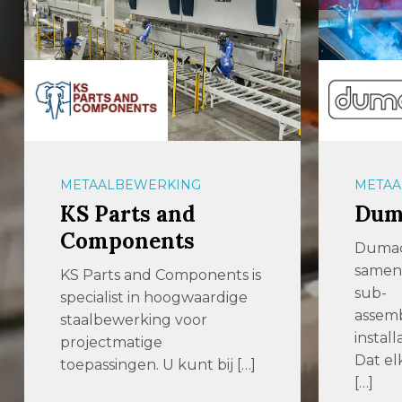
METAALBEWERKING
METAA
KS Parts and
Dum
Components
Dumac
samen
KS Parts and Components is
sub-
specialist in hoogwaardige
assemb
staalbewerking voor
install
projectmatige
Dat el
toepassingen. U kunt bij […]
[…]