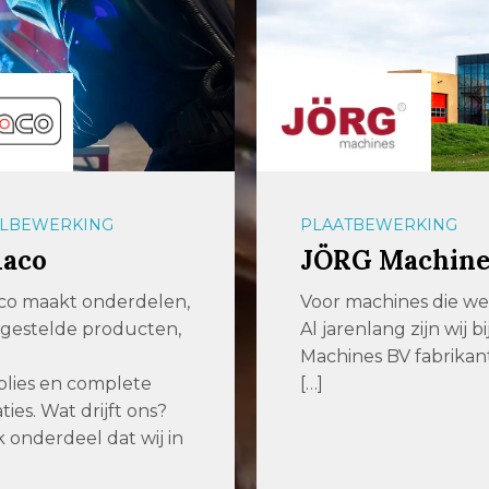
LBEWERKING
PLAATBEWERKING
aco
JÖRG Machine
o maakt onderdelen,
Voor machines die w
gestelde producten,
Al jarenlang zijn wij b
Machines BV fabrikan
lies en complete
[…]
aties. Wat drijft ons?
k onderdeel dat wij in