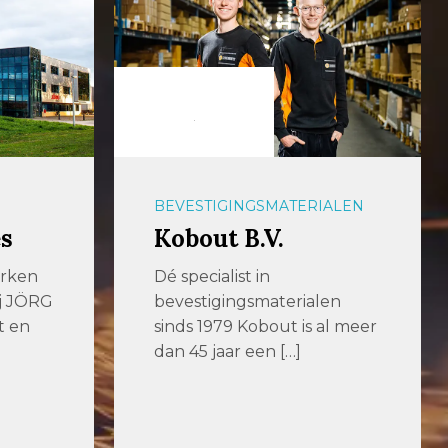
BEVESTIGINGSMATERIALEN
s
Kobout B.V.
erken
Dé specialist in
ij JÖRG
bevestigingsmaterialen
t en
sinds 1979 Kobout is al meer
dan 45 jaar een […]