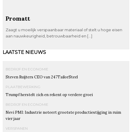
Promatt
Zaagt u moeilijk verspaanbaar materiaal of stelt u hoge eisen
aan nauwkeurigheid, betrouwbaarheid en […]
LAATSTE NIEUWS
BEDRIJF EN ECONOMIE
Steven Ruijters CEO van 247TailorSteel
PLAATBEWERKING
Trumpf herstelt zich en rekent op verdere groei
BEDRIJF EN ECONOMIE
Nevi PMI: Industrie noteert grootste productiestijging in ruim
vier jaar
VERSPANEN