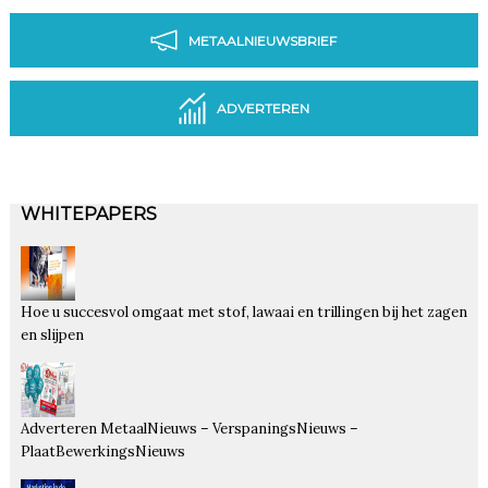
METAALNIEUWSBRIEF
ADVERTEREN
WHITEPAPERS
Hoe u succesvol omgaat met stof, lawaai en trillingen bij het zagen
en slijpen
Adverteren MetaalNieuws – VerspaningsNieuws –
PlaatBewerkingsNieuws