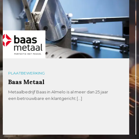
PLAATBEWERKING
GICOM Metaalbewerking
IJzersterk vakmanschap op maat. GICOM is een
veelzijdig metaalbewerkingsbedrijf met een
uitgebreid assortiment plaatwerk […]