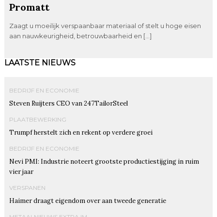
Promatt
Zaagt u moeilijk verspaanbaar materiaal of stelt u hoge eisen
aan nauwkeurigheid, betrouwbaarheid en […]
LAATSTE NIEUWS
BEDRIJF EN ECONOMIE
Steven Ruijters CEO van 247TailorSteel
PLAATBEWERKING
Trumpf herstelt zich en rekent op verdere groei
BEDRIJF EN ECONOMIE
Nevi PMI: Industrie noteert grootste productiestijging in ruim
vier jaar
VERSPANEN
Haimer draagt eigendom over aan tweede generatie
METAALNIEUWS EXTRA IM