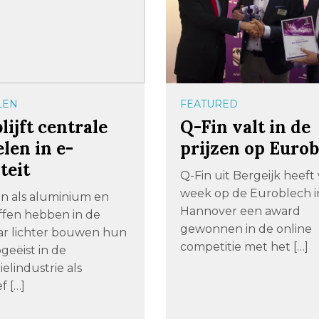
LEN
FEATURED
blijft centrale
Q-Fin valt in de
elen in e-
prijzen op Euro
teit
Q-Fin uit Bergeijk heeft
week op de Euroblech i
en als aluminium en
Hannover een award
ffen hebben in de
gewonnen in de online
ar lichter bouwen hun
competitie met het […]
pgeëist in de
elindustrie als
f […]