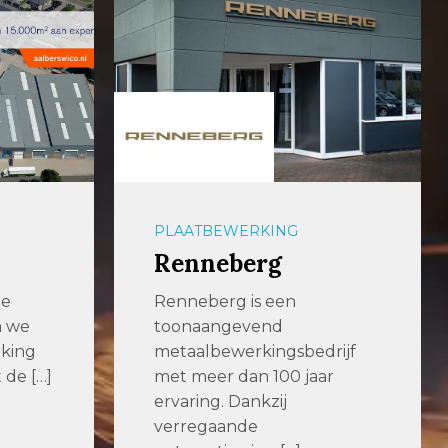
PLAATBEWERKING
Renneberg
de
Renneberg is een
n we
toonaangevend
king
metaalbewerkingsbedrijf
 de […]
met meer dan 100 jaar
ervaring. Dankzij
verregaande