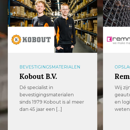
BEVESTIGINGSMATERIALEN
OPSLA
Kobout B.V.
Rem
Dé specialist in
Wij zij
bevestigingsmaterialen
geauto
sinds 1979 Kobout is al meer
en log
dan 45 jaar een […]
weten 