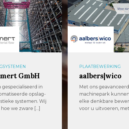
GSYSTEMEN
PLAATBEWERKING
mert GmbH
aalbers|wico
n gespecialiseerd in
Met ons geavanceer
matiseerde opslag-
machinepark kunne
istieke systemen. Wij
elke denkbare bewer
hoe we zware […]
voor u uitvoeren, met