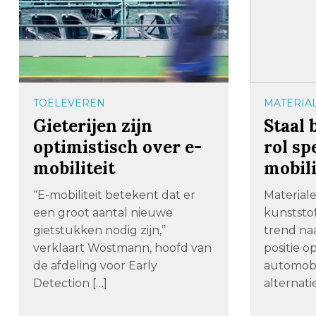
TOELEVEREN
MATERIA
Gieterijen zijn
Staal 
optimistisch over e-
rol sp
mobiliteit
mobili
“E-mobiliteit betekent dat er
Material
een groot aantal nieuwe
kunststo
gietstukken nodig zijn,”
trend na
verklaart Wöstmann, hoofd van
positie o
de afdeling voor Early
automobi
Detection […]
alternatie