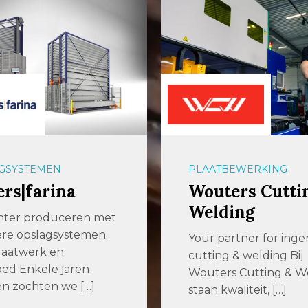
BEWERKING
AUTOMATISERING
ers Cutting &
Widenhorn
ding
Hofleverancier Widen
als familiebedrijf al si
artner for ingenious
actief als leverancier 
g & welding Bij
metaalbewerkings-
rs Cutting & Welding
bedrijven en […]
waliteit, […]