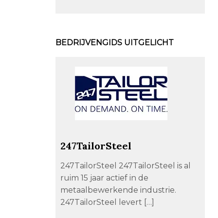
BEDRIJVENGIDS UITGELICHT
247TailorSteel
247TailorSteel 247TailorSteel is al
ruim 15 jaar actief in de
metaalbewerkende industrie.
247TailorSteel levert […]