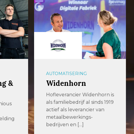
PLAATBEWERKING
JÖRG Machines
horn is
Voor machines die werken
nds 1919
Al jarenlang zijn wij bij JÖRG
van
Machines BV fabrikant en
[…]