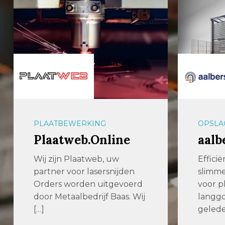
OPSLAGSYSTEMEN
PLAAT
aalbers|farina
Wout
Wel
Efficiënter produceren met
slimmere opslagsystemen
Your p
voor plaatwerk en
cuttin
langgoed Enkele jaren
Woute
geleden zochten we […]
staan k