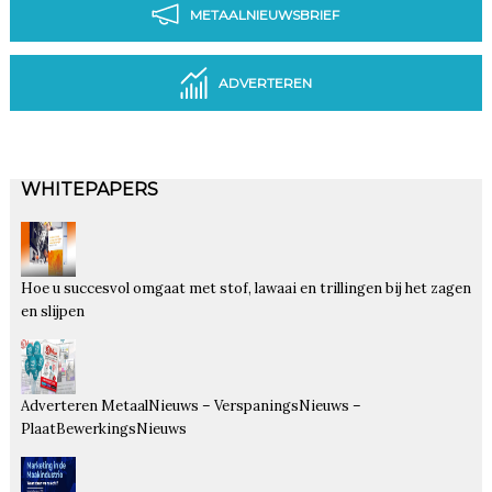
METAALNIEUWSBRIEF
ADVERTEREN
WHITEPAPERS
Hoe u succesvol omgaat met stof, lawaai en trillingen bij het zagen
en slijpen
Adverteren MetaalNieuws – VerspaningsNieuws –
PlaatBewerkingsNieuws