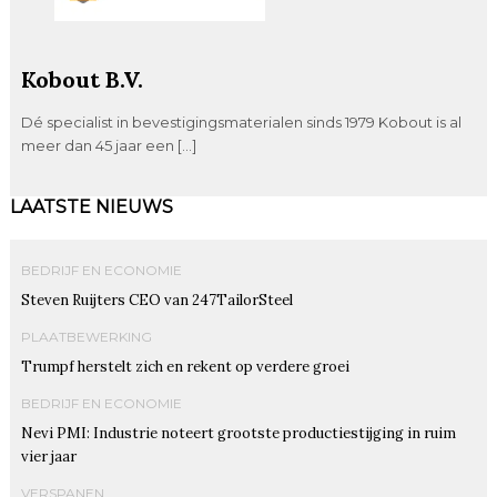
Kobout B.V.
Dé specialist in bevestigingsmaterialen sinds 1979 Kobout is al
meer dan 45 jaar een […]
LAATSTE NIEUWS
BEDRIJF EN ECONOMIE
Steven Ruijters CEO van 247TailorSteel
PLAATBEWERKING
Trumpf herstelt zich en rekent op verdere groei
BEDRIJF EN ECONOMIE
Nevi PMI: Industrie noteert grootste productiestijging in ruim
vier jaar
VERSPANEN