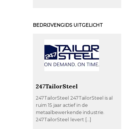
BEDRIJVENGIDS UITGELICHT
247TailorSteel
247TailorSteel 247TailorSteel is al
ruim 15 jaar actief in de
metaalbewerkende industrie.
247TailorSteel levert […]