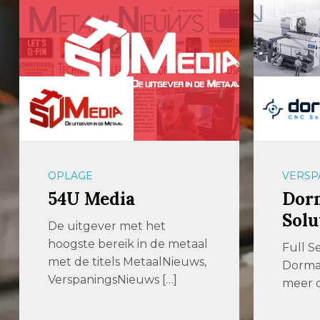
OPLAGE
VERSP
54U Media
Dor
Solu
De uitgever met het
hoogste bereik in de metaal
Full S
met de titels MetaalNieuws,
Dormac
VerspaningsNieuws […]
meer d