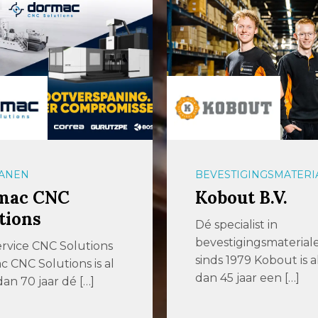
ANEN
BEVESTIGINGSMATERI
mac CNC
Kobout B.V.
tions
Dé specialist in
bevestigingsmaterial
ervice CNC Solutions
sinds 1979 Kobout is 
 CNC Solutions is al
dan 45 jaar een […]
an 70 jaar dé […]