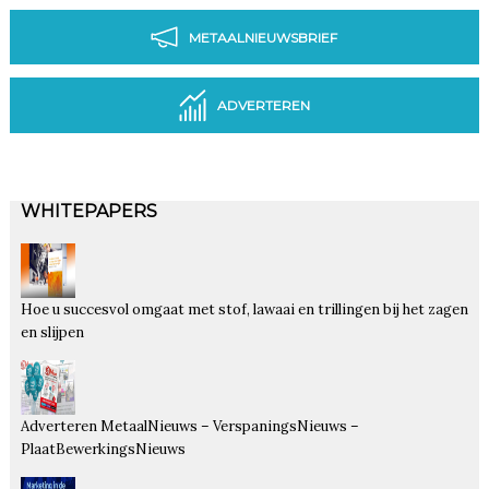
METAALNIEUWSBRIEF
ADVERTEREN
WHITEPAPERS
Hoe u succesvol omgaat met stof, lawaai en trillingen bij het zagen
en slijpen
Adverteren MetaalNieuws – VerspaningsNieuws –
PlaatBewerkingsNieuws