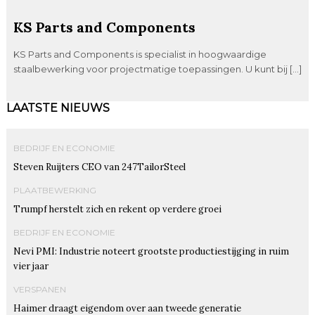
KS Parts and Components
KS Parts and Components is specialist in hoogwaardige
staalbewerking voor projectmatige toepassingen. U kunt bij […]
LAATSTE NIEUWS
BEDRIJF EN ECONOMIE
Steven Ruijters CEO van 247TailorSteel
PLAATBEWERKING
Trumpf herstelt zich en rekent op verdere groei
BEDRIJF EN ECONOMIE
Nevi PMI: Industrie noteert grootste productiestijging in ruim
vier jaar
VERSPANEN
Haimer draagt eigendom over aan tweede generatie