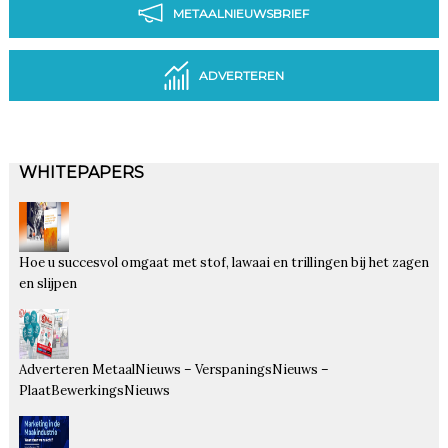
METAALNIEUWSBRIEF
ADVERTEREN
WHITEPAPERS
Hoe u succesvol omgaat met stof, lawaai en trillingen bij het zagen
en slijpen
Adverteren MetaalNieuws – VerspaningsNieuws –
PlaatBewerkingsNieuws