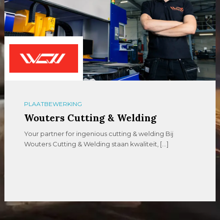
PLAATBEWERKING
GICOM Metaalbewerking
IJzersterk vakmanschap op maat. GICOM is een
veelzijdig metaalbewerkingsbedrijf met een
uitgebreid assortiment plaatwerk […]