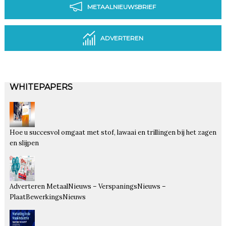
METAALNIEUWSBRIEF
ADVERTEREN
WHITEPAPERS
Hoe u succesvol omgaat met stof, lawaai en trillingen bij het zagen
en slijpen
Adverteren MetaalNieuws – VerspaningsNieuws –
PlaatBewerkingsNieuws