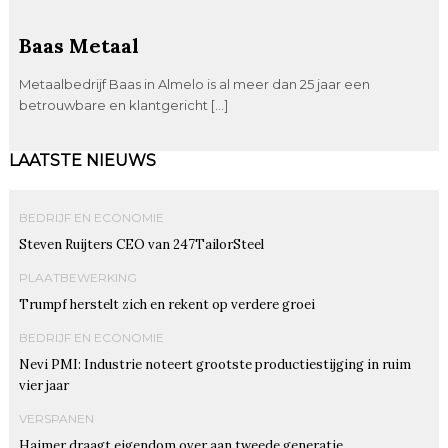
Baas Metaal
Metaalbedrijf Baas in Almelo is al meer dan 25 jaar een
betrouwbare en klantgericht […]
LAATSTE NIEUWS
BEDRIJF EN ECONOMIE
Steven Ruijters CEO van 247TailorSteel
PLAATBEWERKING
Trumpf herstelt zich en rekent op verdere groei
BEDRIJF EN ECONOMIE
Nevi PMI: Industrie noteert grootste productiestijging in ruim
vier jaar
VERSPANEN
Haimer draagt eigendom over aan tweede generatie