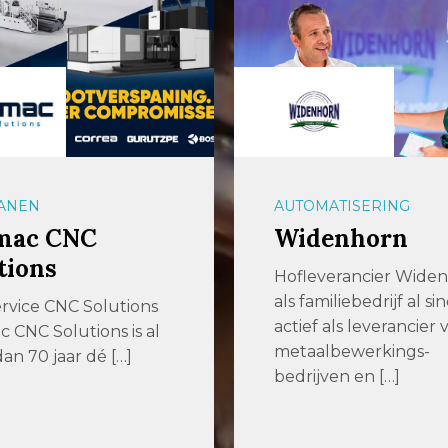
ATISERING
PLAATBEWERKING
enhorn
Assink & Schi
erancier Widenhorn is
Assink & Schipholt is 
iliebedrijf al sinds 1919
een eeuw een vertr
als leverancier van
adres voor hoogwaar
lbewerkings-
metaalbewerking […]
ven en […]