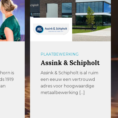
PLAATBEWERKING
pholt
Th. Wortelboer BV
al ruim
Th. Wortelboer levert,
ouwd
verhuurt, repareert en
dige
onderhoudt machines en
gereedschappen voor
onder meer
lasvoorbewerking […]