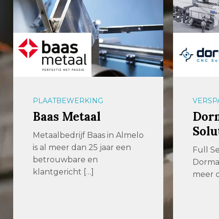
VERSPANEN
AUTOM
Dormac CNC
Wid
Solutions
Hoflev
als fam
Full Service CNC Solutions
actief 
Dormac CNC Solutions is al
metaa
meer dan 70 jaar dé […]
bedrij