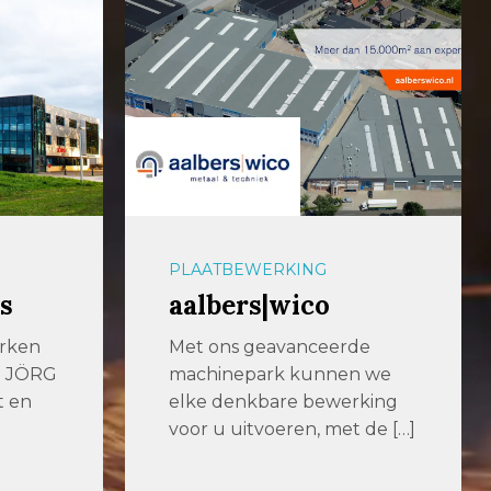
PLAATBEWERKING
Renneberg
de
Renneberg is een
n we
toonaangevend
king
metaalbewerkingsbedrijf
 de […]
met meer dan 100 jaar
ervaring. Dankzij
verregaande