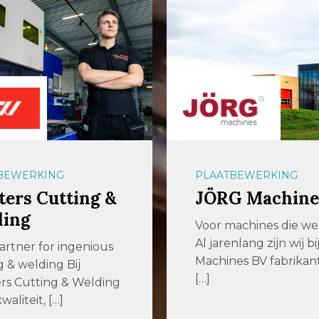
BEWERKING
PLAATBEWERKING
G Machines
aalbers|wico
achines die werken
Met ons geavanceer
nlang zijn wij bij JÖRG
machinepark kunne
es BV fabrikant en
elke denkbare bewer
voor u uitvoeren, met