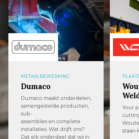
PLAATBEWERKING
PLAAT
Wouters Cutting &
JÖR
Welding
Voor m
Al jare
Your partner for ingenious
Machin
cutting & welding Bij
[…]
Wouters Cutting & Welding
staan kwaliteit, […]