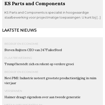
KS Parts and Components
KS Parts and Components is specialist in hoogwaardige
staalbewerking voor projectmatige toepassingen. U kunt bij […]
LAATSTE NIEUWS
BEDRIJF EN ECONOMIE
Steven Ruijters CEO van 247TailorSteel
PLAATBEWERKING
Trumpf herstelt zich en rekent op verdere groei
BEDRIJF EN ECONOMIE
Nevi PMI: Industrie noteert grootste productiestijging in ruim
vier jaar
VERSPANEN
Haimer draagt eigendom over aan tweede generatie
METAALNIEUWS EXTRA IM