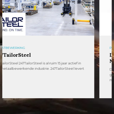
PLAATBEWERKING
Laserparts – De Monopartner van
Nederland
De Monopartner van Nederland Laserparts is een
gespecialiseerd lasersnijbedrijf en toeleverancier in
metaalbewerking, gevestigd […]