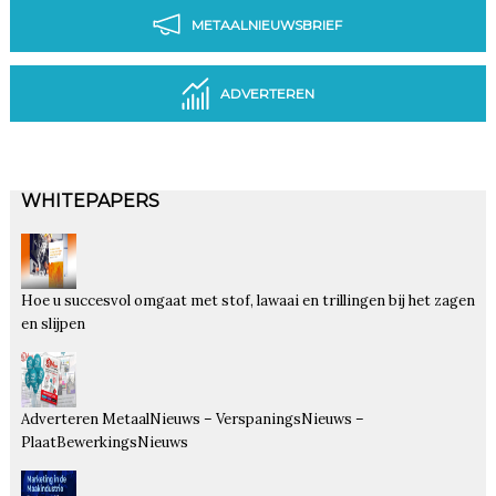
METAALNIEUWSBRIEF
ADVERTEREN
WHITEPAPERS
Hoe u succesvol omgaat met stof, lawaai en trillingen bij het zagen
en slijpen
Adverteren MetaalNieuws – VerspaningsNieuws –
PlaatBewerkingsNieuws