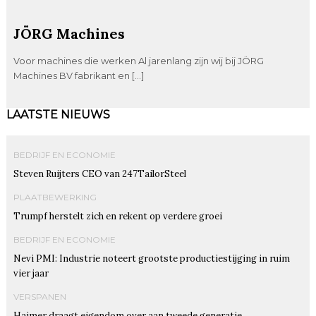
JÖRG Machines
Voor machines die werken Al jarenlang zijn wij bij JÖRG
Machines BV fabrikant en […]
LAATSTE NIEUWS
BEDRIJF EN ECONOMIE
Steven Ruijters CEO van 247TailorSteel
PLAATBEWERKING
Trumpf herstelt zich en rekent op verdere groei
BEDRIJF EN ECONOMIE
Nevi PMI: Industrie noteert grootste productiestijging in ruim
vier jaar
VERSPANEN
Haimer draagt eigendom over aan tweede generatie