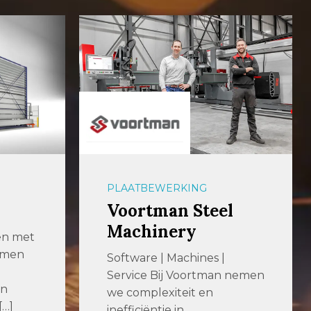
PLAATBEWERKING
Voortman Steel
Machinery
en met
emen
Software | Machines |
Service Bij Voortman nemen
en
we complexiteit en
[…]
inefficiëntie in