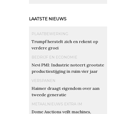
LAATSTE NIEUWS
PLAATBEWERKING
Trumpf herstelt zich en rekent op
verdere groei
BEDRIJF EN ECONOMIE
Nevi PMI: Industrie noteert grootste
productiestijging in ruim vier jaar
VERSPANEN
Haimer draagt eigendom over aan
tweede generatie
METAALNIEUWS EXTRA IM
Dome Auctions veilt machines,