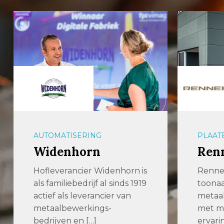
AUTOMATISERING
PLAAT
Widenhorn
Ren
Hofleverancier Widenhorn is
Renne
als familiebedrijf al sinds 1919
toona
actief als leverancier van
metaal
metaalbewerkings-
met me
bedrijven en […]
ervari