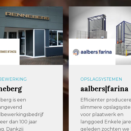
BEWERKING
OPSLAGSYSTEMEN
neberg
aalbers|farina
berg is een
Efficiënter producer
angevend
slimmere opslagsyst
bewerkingsbedrijf
voor plaatwerk en
er dan 100 jaar
langgoed Enkele jar
ng. Dankzij
geleden zochten we 