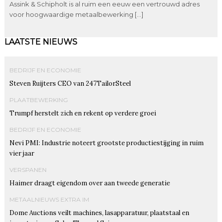
Assink & Schipholt is al ruim een eeuw een vertrouwd adres
voor hoogwaardige metaalbewerking […]
LAATSTE NIEUWS
BEDRIJF EN ECONOMIE
Steven Ruijters CEO van 247TailorSteel
PLAATBEWERKING
Trumpf herstelt zich en rekent op verdere groei
BEDRIJF EN ECONOMIE
Nevi PMI: Industrie noteert grootste productiestijging in ruim
vier jaar
VERSPANEN
Haimer draagt eigendom over aan tweede generatie
METAALNIEUWS EXTRA IM
Dome Auctions veilt machines, lasapparatuur, plaatstaal en