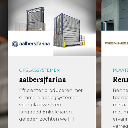
OPSLAGSYSTEMEN
PLAAT
aalbers|farina
Ren
Efficiënter produceren met
Renne
slimmere opslagsystemen
toona
voor plaatwerk en
metaal
langgoed Enkele jaren
met me
geleden zochten we […]
ervari
verre