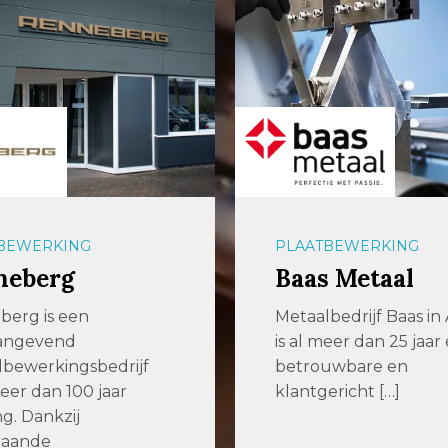
BEWERKING
PLAATBEWERKING
neberg
Baas Metaal
berg is een
Metaalbedrijf Baas in
angevend
is al meer dan 25 jaar
bewerkingsbedrijf
betrouwbare en
er dan 100 jaar
klantgericht […]
ng. Dankzij
gaande