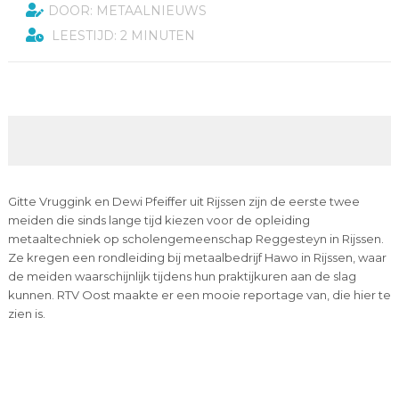
DOOR: METAALNIEUWS
LEESTIJD: 2 MINUTEN
Gitte Vruggink en Dewi Pfeiffer uit Rijssen zijn de eerste twee
meiden die sinds lange tijd kiezen voor de opleiding
metaaltechniek op scholengemeenschap Reggesteyn in Rijssen.
Ze kregen een rondleiding bij metaalbedrijf Hawo in Rijssen, waar
de meiden waarschijnlijk tijdens hun praktijkuren aan de slag
kunnen. RTV Oost maakte er een mooie reportage van, die hier te
zien is.