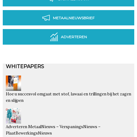
METAALNIEUWSBRIEF
ADVERTEREN
WHITEPAPERS
Hoe u succesvol omgaat met stof, lawaai en trillingen bij het zagen
en slijpen
Adverteren MetaalNieuws – VerspaningsNieuws –
PlaatBewerkingsNieuws