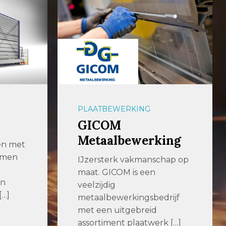
PLAATBEWERKING
GICOM
Metaalbewerking
en met
emen
IJzersterk vakmanschap op
maat. GICOM is een
en
veelzijdig
[…]
metaalbewerkingsbedrijf
met een uitgebreid
assortiment plaatwerk […]