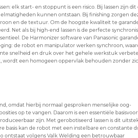
en: elk start- en stoppunt is een risico. Bij lassen zijn dit
gelmatigheden kunnen ontstaan. Bij finishing zorgen de
troon en de textuur. Om de hoogste kwaliteit te garand
 Net als bij high-end lassen is de perfecte synchronis
entieel. De Harmonizer software van Panasonic garand
ging: de robot en manipulator werken synchroon, waar
nte snelheid en druk over het gehele werkstuk verbete
at, wordt een homogeen oppervlak behouden zonder zi
end, omdat hierbij normaal gesproken menselijke oog-
 posities op te vangen. Daarom is een essentiële basisvo
roduceerbaar zijn. Met gerobotiseerd lassen is dit uitst
re basis kan de robot met een instelbare en constante 
 Zo ontstaat volgens Valk Welding een betrouwbaar