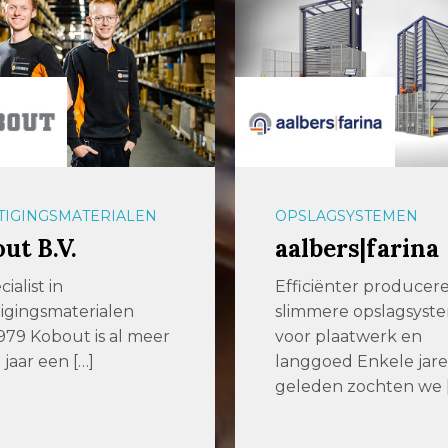
TIGINGSMATERIALEN
OPSLAGSYSTEMEN
ut B.V.
aalbers|farina
ialist in
Efficiënter producer
igingsmaterialen
slimmere opslagsyst
1979 Kobout is al meer
voor plaatwerk en
 jaar een […]
langgoed Enkele jar
geleden zochten we 