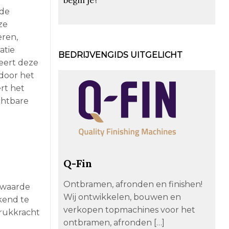
 de
ze
eren,
atie
BEDRIJVENGIDS UITGELICHT
eert deze
door het
rt het
chtbare
Q-Fin
Ontbramen, afronden en finishen!
orwaarde
Wij ontwikkelen, bouwen en
ekend te
verkopen topmachines voor het
drukkracht
ontbramen, afronden […]