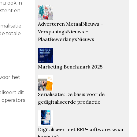
nu ook in
istent en
Adverteren MetaalNieuws –
malisatie
VerspaningsNieuws –
de totale
PlaatBewerkingsNieuws
Marketing Benchmark 2025
voor het
iseert dit
Serialisatie: De basis voor de
n operators
gedigitaliseerde productie
.
Digitaliseer met ERP-software: waar
begin je?