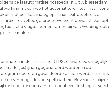
lgens de lasautomatiseringsspecialist uit Alblasserdam 
de afwerking maken we het automatiseren technisch cons
maken met één technologiepartner. Dat betekent: één
tij die het volledige procesoverzicht bewaakt. Van opti
ingtools; alle vragen komen samen bij Valk Welding, dat 
gelijk te maken.
rogrammeren in de Panasonic DTPS software ook mogelijk 
ect uit de (las)lijnen gegenereerd worden in de
eprogrammeerd en gevalideerd kunnen worden, minimal
ijden en verhoogt de voorspelbaarheid. Bovendien blijve
de robot de consistente, repetitieve finishing uitvoert