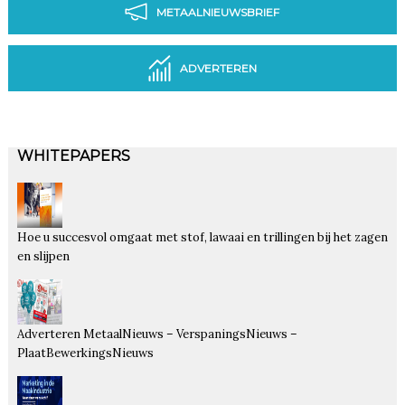
METAALNIEUWSBRIEF
ADVERTEREN
WHITEPAPERS
Hoe u succesvol omgaat met stof, lawaai en trillingen bij het zagen
en slijpen
Adverteren MetaalNieuws – VerspaningsNieuws –
PlaatBewerkingsNieuws