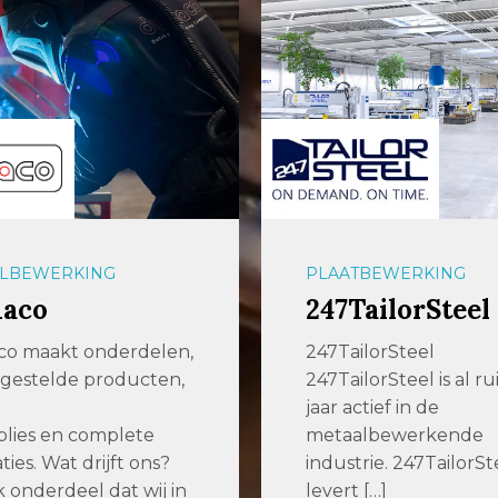
LBEWERKING
PLAATBEWERKING
aco
247TailorSteel
o maakt onderdelen,
247TailorSteel
gestelde producten,
247TailorSteel is al ru
jaar actief in de
lies en complete
metaalbewerkende
aties. Wat drijft ons?
industrie. 247TailorSt
k onderdeel dat wij in
levert […]