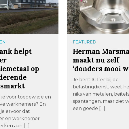
EN
FEATURED
ank helpt
Herman Marsm
er
maakt nu zelf
siemetaal op
‘donders mooi w
derende
Je bent ICT’er bij de
dsmarkt
belastingdienst, weet h
niks van metalen, beitel
 je voor toegewijde en
spantangen, maar ziet w
eve werknemers? En
een goede […]
je ervoor dat
er en werknemer
rken aan […]