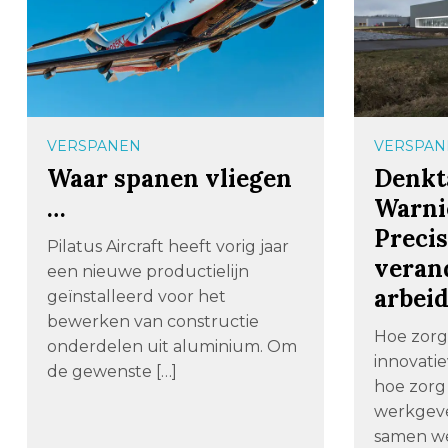
VERSPANEN
VERSPAN
Waar spanen vliegen
Denkt
…
Warni
Preci
Pilatus Aircraft heeft vorig jaar
veran
een nieuwe productielijn
arbei
geïnstalleerd voor het
bewerken van constructie
Hoe zorg
onderdelen uit aluminium. Om
innovati
de gewenste […]
hoe zorg 
werkgev
samen we