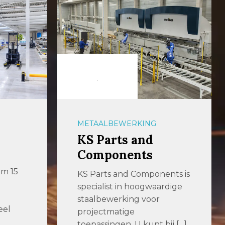
METAALBEWERKING
KS Parts and
Components
im 15
KS Parts and Components is
specialist in hoogwaardige
staalbewerking voor
eel
projectmatige
toepassingen. U kunt bij […]