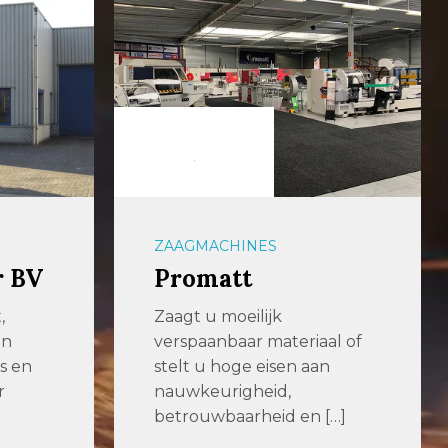
ZAAGMACHINES
r BV
Promatt
,
Zaagt u moeilijk
en
verspaanbaar materiaal of
s en
stelt u hoge eisen aan
r
nauwkeurigheid,
betrouwbaarheid en […]