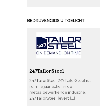
BEDRIJVENGIDS UITGELICHT
247TailorSteel
247TailorSteel 247TailorSteel is al
ruim 15 jaar actief in de
metaalbewerkende industrie.
247TailorSteel levert […]