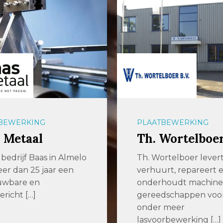
BEWERKING
PLAATBEWERKING
 Metaal
Th. Wortelboe
bedrijf Baas in Almelo
Th. Wortelboer levert
meer dan 25 jaar een
verhuurt, repareert 
uwbare en
onderhoudt machine
ericht […]
gereedschappen voo
onder meer
lasvoorbewerking […]