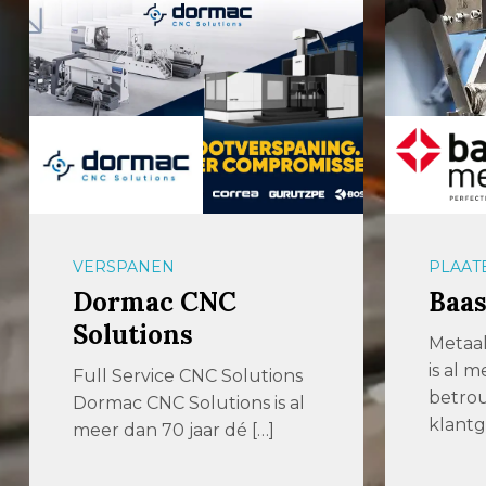
VERSPANEN
PLAAT
Dormac CNC
Baas
Solutions
Metaal
is al 
Full Service CNC Solutions
betro
Dormac CNC Solutions is al
klantg
meer dan 70 jaar dé […]