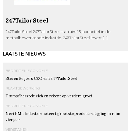
247TailorSteel
247TailorSteel 247TailorSteel is al ruim 15 jaar actief in de
metaalbewerkende industrie. 247TailorSteel levert […]
LAATSTE NIEUWS
BEDRIJF EN ECONOMIE
Steven Ruijters CEO van 247TailorSteel
PLAATBEWERKING
Trumpf herstelt zich en rekent op verdere groei
BEDRIJF EN ECONOMIE
Nevi PMI: Industrie noteert grootste productiestijging in ruim
vier jaar
VERSPANEN