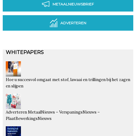
METAALNIEUWSBRIEF
ADVERTEREN
WHITEPAPERS
Hoe u succesvol omgaat met stof, lawaai en trillingen bij het zagen
en slijpen
Adverteren MetaalNieuws – VerspaningsNieuws –
PlaatBewerkingsNieuws