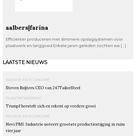
aalbers|farina
Efficiënter produceren met slimmere opslagsystemen voor
plaatwerk en langgoed Enkele jaren geleden zochten we […]
LAATSTE NIEUWS
BEDRIJF EN ECONOMIE
Steven Ruijters CEO van 247TailorSteel
PLAATBEWERKING
Trumpf herstelt zich en rekent op verdere groei
BEDRIJF EN ECONOMIE
Nevi PMI: Industrie noteert grootste productiestijging in ruim
vier jaar