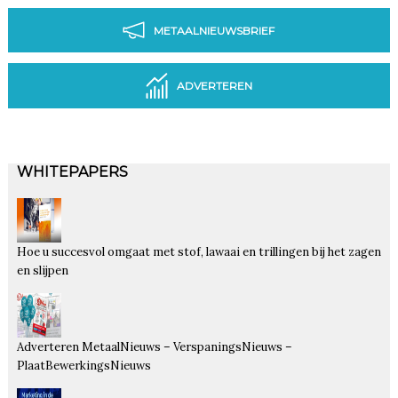
METAALNIEUWSBRIEF
ADVERTEREN
WHITEPAPERS
Hoe u succesvol omgaat met stof, lawaai en trillingen bij het zagen
en slijpen
Adverteren MetaalNieuws – VerspaningsNieuws –
PlaatBewerkingsNieuws