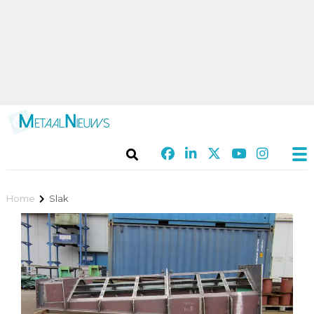
Home
Slak