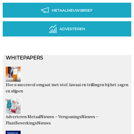
METAALNIEUWSBRIEF
ADVERTEREN
WHITEPAPERS
Hoe u succesvol omgaat met stof, lawaai en trillingen bij het zagen
en slijpen
Adverteren MetaalNieuws – VerspaningsNieuws –
PlaatBewerkingsNieuws