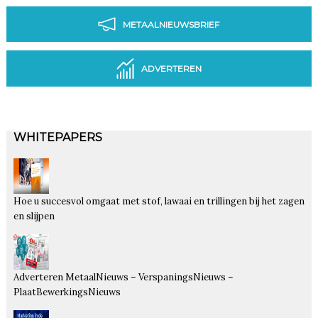
METAALNIEUWSBRIEF
ADVERTEREN
WHITEPAPERS
Hoe u succesvol omgaat met stof, lawaai en trillingen bij het zagen
en slijpen
Adverteren MetaalNieuws – VerspaningsNieuws –
PlaatBewerkingsNieuws