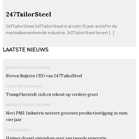
247TailorSteel
247TailorSteel 247TailorSteel is al ruim 15 jaar actief in de
metaalbewerkende industrie. 247TailorSteel levert […]
LAATSTE NIEUWS
BEDRIJF EN ECONOMIE
Steven Ruijters CEO van 247TailorSteel
PLAATBEWERKING
Trumpf herstelt zich en rekent op verdere groei
BEDRIJF EN ECONOMIE
Nevi PMI: Industrie noteert grootste productiestijging in ruim
vier jaar
VERSPANEN
Haimer draagt eigendom over aan tweede generatie