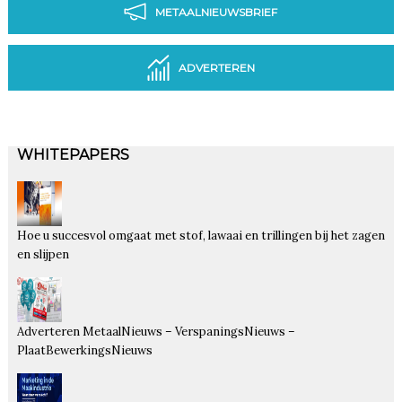
METAALNIEUWSBRIEF
ADVERTEREN
WHITEPAPERS
Hoe u succesvol omgaat met stof, lawaai en trillingen bij het zagen
en slijpen
Adverteren MetaalNieuws – VerspaningsNieuws –
PlaatBewerkingsNieuws