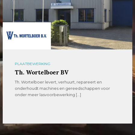
PLAATBEWERKING
GICOM Metaalbewerking
IJzersterk vakmanschap op maat. GICOM is een
veelzijdig metaalbewerkingsbedrijf met een
uitgebreid assortiment plaatwerk […]