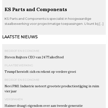
KS Parts and Components
KS Parts and Components is specialist in hoogwaardige
staalbewerking voor projectmatige toepassingen. U kunt bij […]
LAATSTE NIEUWS
BEDRIJF EN ECONOMIE
Steven Ruijters CEO van 247TailorSteel
PLAATBEWERKING
Trumpf herstelt zich en rekent op verdere groei
BEDRIJF EN ECONOMIE
Nevi PMI: Industrie noteert grootste productiestijging in ruim
vier jaar
VERSPANEN
Haimer draagt eigendom over aan tweede generatie